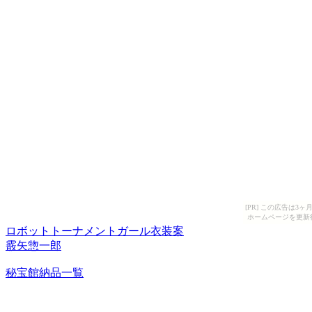
[PR] この広告は
ホームページを更新
ロボットトーナメントガール衣装案
霰矢惣一郎
秘宝館納品一覧